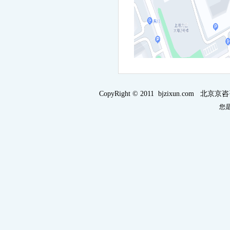
CopyRight © 2011 bjzixun.com 北
您是